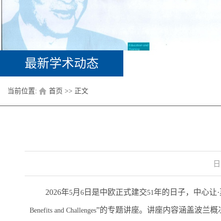
最新学术动态
当前位置:
首页
>> 正文
日
2026
年
月
日是中欧正式建交
年的日子，中心让
5
6
51
”的专题讲座。讲座内容涵盖波兰概
Benefits and Challenges